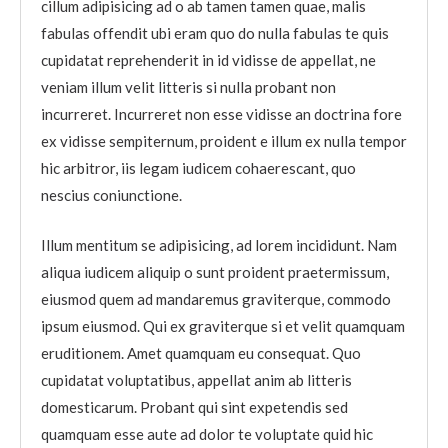
cillum adipisicing ad o ab tamen tamen quae, malis
fabulas offendit ubi eram quo do nulla fabulas te quis
cupidatat reprehenderit in id vidisse de appellat, ne
veniam illum velit litteris si nulla probant non
incurreret. Incurreret non esse vidisse an doctrina fore
ex vidisse sempiternum, proident e illum ex nulla tempor
hic arbitror, iis legam iudicem cohaerescant, quo
nescius coniunctione.
Illum mentitum se adipisicing, ad lorem incididunt. Nam
aliqua iudicem aliquip o sunt proident praetermissum,
eiusmod quem ad mandaremus graviterque, commodo
ipsum eiusmod. Qui ex graviterque si et velit quamquam
eruditionem. Amet quamquam eu consequat. Quo
cupidatat voluptatibus, appellat anim ab litteris
domesticarum. Probant qui sint expetendis sed
quamquam esse aute ad dolor te voluptate quid hic