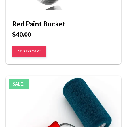
Red Paint Bucket
$
40.00
ADD TO CART
SALE!