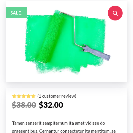
SALE!
(
1
customer review)
$
38.00
$
32.00
Rated
1
5.00
out of 5
based on
customer
rating
Tamen senserit sempiternum ita amet vidisse do
praesentibus. Cernantur consectetur ita mentitum, se