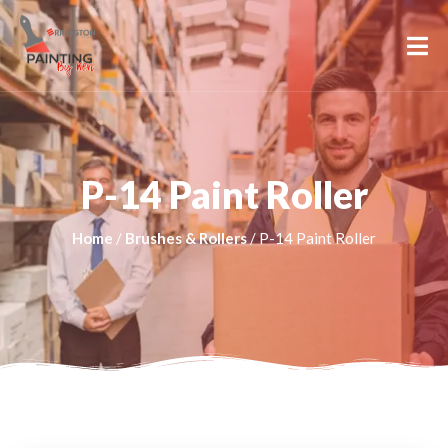
P-14 Paint Roller
Home
/
Brushes & Rollers
/ P-14 Paint Roller